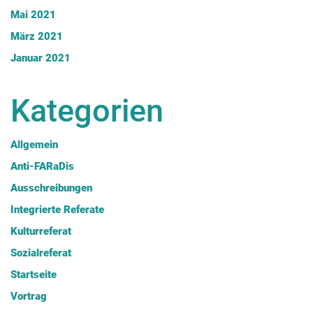
Mai 2021
März 2021
Januar 2021
Kategorien
Allgemein
Anti-FARaDis
Ausschreibungen
Integrierte Referate
Kulturreferat
Facebook
Twitter X
Sozialreferat
Instagram
© Copyright 2023. All
Startseite
Rights Reserved
Login
Studierendenparlament
Vortrag
Impressum
Datenschutzerklärung