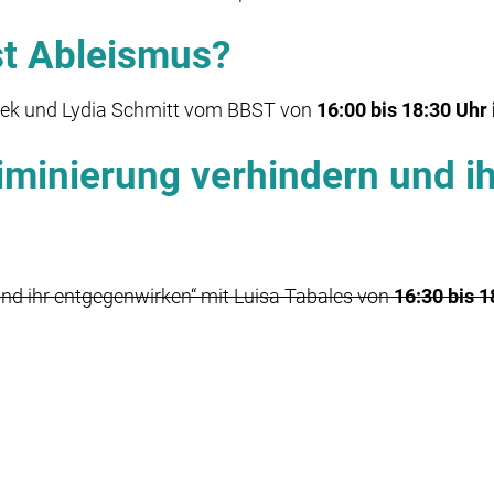
st Ableismus?
nek und Lydia Schmitt
vom BBST
von
16:00 bis 18:30 Uh
iminierung verhindern und ih
und ihr entgegenwirken“
mit Luisa Tabales
von
16:30 bis 