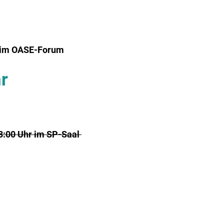
r im OASE-Forum
r
18:00 Uhr im SP-Saal