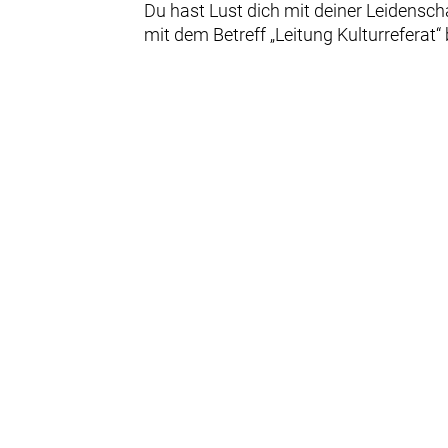
Du hast Lust dich mit deiner Leidensc
mit dem Betreff „Leitung Kulturrefera
© Copyright 2023. All Rights Reserved
Login