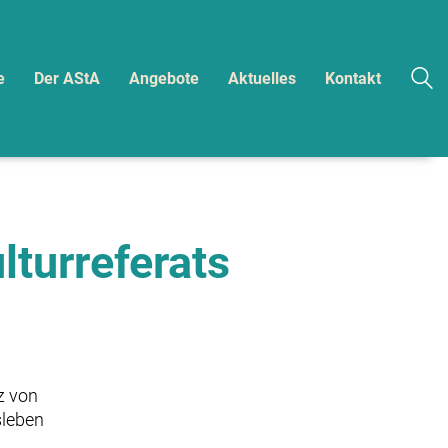
e
Der AStA
Angebote
Aktuelles
Kontakt
lturreferats
z von
sleben