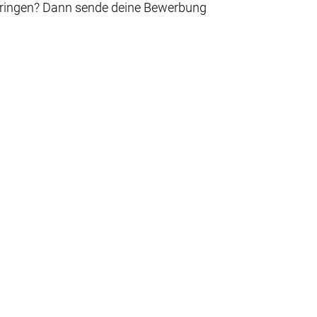
zubringen? Dann sende deine Bewerbung
Twitter X
Instagram
Studierendenparlament
Impressum
Datenschutzerklärung