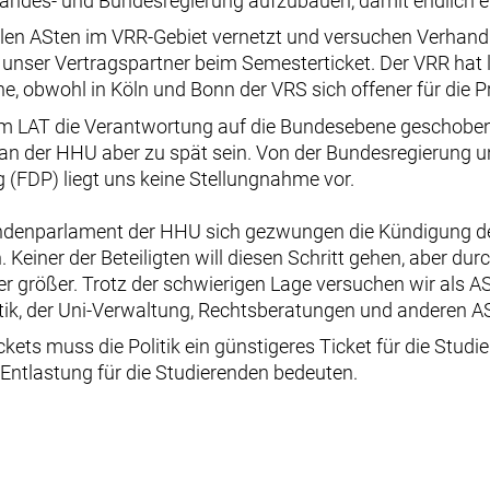
 Landes- und Bundesregierung aufzubauen, damit endlich
allen ASten im VRR-Gebiet vernetzt und versuchen Verhan
 unser Vertragspartner beim Semesterticket. Der VRR hat l
, obwohl in Köln und Bonn der VRS sich offener für die P
 LAT die Verantwortung auf die Bundesebene geschoben u
e an der HHU aber zu spät sein. Von der Bundesregierung
 (FDP) liegt uns keine Stellungnahme vor.
endenparlament der HHU sich gezwungen die Kündigung de
einer der Beteiligten will diesen Schritt gehen, aber durc
r größer. Trotz der schwierigen Lage versuchen wir als A
itik, der Uni-Verwaltung, Rechtsberatungen und anderen A
kets muss die Politik ein günstigeres Ticket für die Stud
 Entlastung für die Studierenden bedeuten.