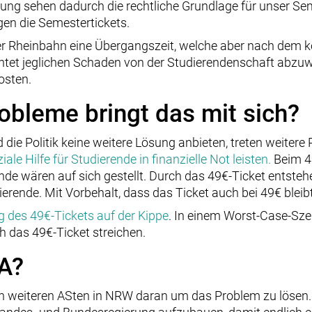
ng sehen dadurch die rechtliche Grundlage für unser Sem
en die Semestertickets.
 der Rheinbahn eine Übergangszeit, welche aber nach d
lichtet jeglichen Schaden von der Studierendenschaft abz
osten.
obleme bringt das mit sich?
 die Politik keine weitere Lösung anbieten, treten weitere
le Hilfe für Studierende in finanzielle Not leisten.
Beim 49
nde wären auf sich gestellt. Durch das 49€-Ticket entste
rende. Mit Vorbehalt, dass das Ticket auch bei 49€ bleibt
g des 49€-Tickets auf der Kippe
. In einem Worst-Case-Szen
 das 49€-Ticket streichen.
A?
len weiteren ASten in NRW daran um das Problem zu lösen